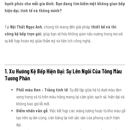
hạnh phúc cho mỗi gia đình. Bạn đang tìm kiếm một không gian bếp
hiện đại, tinh tế và thông minh?
Tại
Nội Thất Ngọc Anh
, chúng tôi mang đến giải pháp
thiết kế và thi
công kệ bếp trọn gói
, giúp bạn sở hữu không gian nấu nướng trong mơ với
sự kết hợp hoàn mỹ giữa thẩm mỹ và tiện ích công nghệ.
1. Xu Hướng Kệ Bếp Hiện Đại: Sự Lên Ngôi Của Tông Màu
Tương Phản
Phối màu Đen – Trắng tinh tế
: Sự đối lập giữa hệ tủ dưới màu đen
sang trọng và tủ trên màu trắng mang lại cảm giác sạch sẽ, hiện đại và
không bao giờ lỗi mốt.
Điểm nhấn vân gỗ
: Việc kết hợp các mảng tường hoặc tủ kho màu gỗ
tạo nên sự ấm cúng, cân bằng lại nét sắc sảo của phong cách hiện
đại.