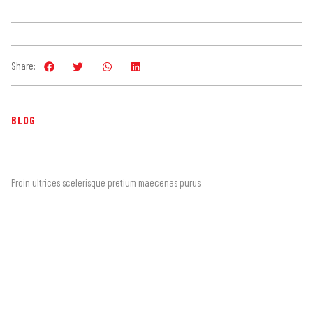
Share:
BLOG
Proin ultrices scelerisque pretium maecenas purus