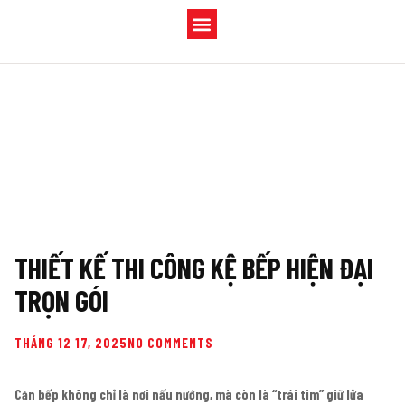
TRANG CHỦ
VỀ CHÚNG TÔI
THIẾT KẾ THI CÔNG
SẢN PHẨM
TIN TỨC
LIÊN HỆ
THIẾT KẾ THI CÔNG KỆ BẾP HIỆN ĐẠI
TRỌN GÓI
THÁNG 12 17, 2025
NO COMMENTS
Căn bếp không chỉ là nơi nấu nướng, mà còn là “trái tim” giữ lửa