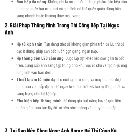
Đảo bếp đa năng
: Không chỉ là nơi chuẩn bị thực phẩm, đảo bếp còn
tích hợp quầy bar mini, nơi cả gia đình có thể quây quần dùng bữa
sáng nhanh hoặc thưởng thức rượu vang.
2. Giải Pháp Thông Minh Trong Thi Công Bếp Tại Ngọc
Anh
Hệ tủ kịch trần
: Tận dụng triệt để không gian phía trên để lưu trữ đồ
đạc ít dùng, giúp căn bếp luôn gọn gàng, ngăn nắp.
Hệ thống đèn LED cảm ứng
: Được lắp đặt khéo léo dưới gầm tủ bếp
trên, cung cấp ánh sáng tập trung cho khu vực sơ chế và tạo hiệu ứng
lung linh vào ban đêm.
Thiết bị âm tủ hiện đại
: Lò nướng, lò vi sóng và máy hút mùi được
tính toán vị trí lắp đặt âm tủ ngay từ khâu thiết kế, tạo sự đồng nhất và
sang trọng cho hệ kệ bếp.
Phụ kiện bếp thông minh
: Sử dụng giá bát nâng hạ, kệ góc liên
hoàn giúp thao tác lấy đồ trở nên nhẹ nhàng và chuyên nghiệp.
3. Tại Sao Nên Chọn Ngọc Anh Home Để Thi Công Kệ