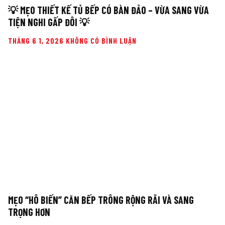
💡 MẸO THIẾT KẾ TỦ BẾP CÓ BÀN ĐẢO – VỪA SANG VỪA
TIỆN NGHI GẤP ĐÔI 💡
THÁNG 6 1, 2026
KHÔNG CÓ BÌNH LUẬN
MẸO “HÔ BIẾN” CĂN BẾP TRÔNG RỘNG RÃI VÀ SANG
TRỌNG HƠN