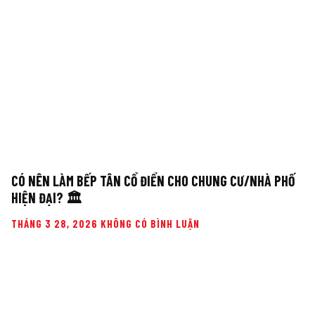
CÓ NÊN LÀM BẾP TÂN CỔ ĐIỂN CHO CHUNG CƯ/NHÀ PHỐ
HIỆN ĐẠI? 🏛️
THÁNG 3 28, 2026
KHÔNG CÓ BÌNH LUẬN