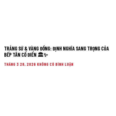
TRẮNG SỨ & VÀNG ĐỒNG: ĐỊNH NGHĨA SANG TRỌNG CỦA
BẾP TÂN CỔ ĐIỂN 🏛️✨
THÁNG 3 28, 2026
KHÔNG CÓ BÌNH LUẬN