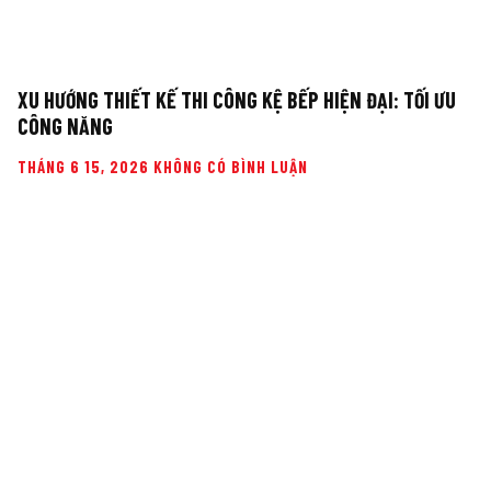
XU HƯỚNG THIẾT KẾ THI CÔNG KỆ BẾP HIỆN ĐẠI: TỐI ƯU
CÔNG NĂNG
THÁNG 6 15, 2026
KHÔNG CÓ BÌNH LUẬN