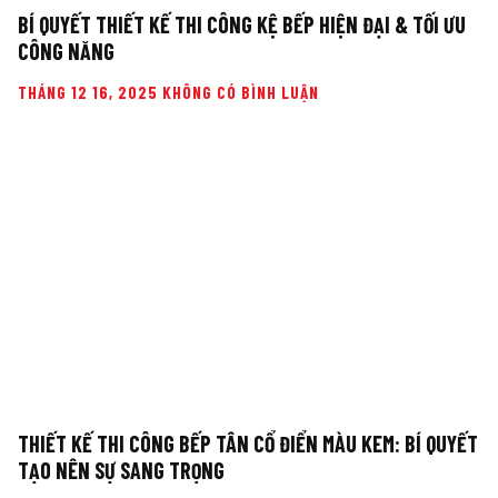
BÍ QUYẾT THIẾT KẾ THI CÔNG KỆ BẾP HIỆN ĐẠI & TỐI ƯU
CÔNG NĂNG
THÁNG 12 16, 2025
KHÔNG CÓ BÌNH LUẬN
THIẾT KẾ THI CÔNG BẾP TÂN CỔ ĐIỂN MÀU KEM: BÍ QUYẾT
TẠO NÊN SỰ SANG TRỌNG