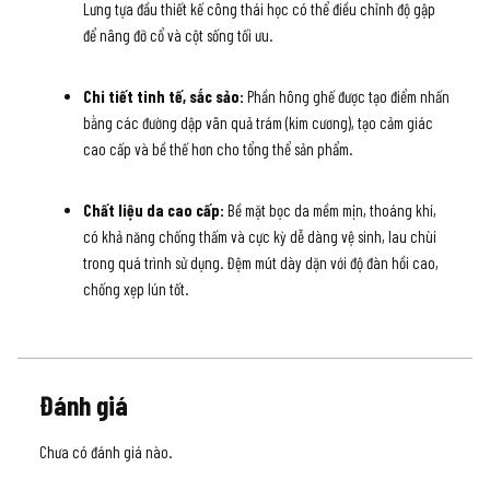
Lưng tựa đầu thiết kế công thái học có thể điều chỉnh độ gập
để nâng đỡ cổ và cột sống tối ưu.
Chi tiết tinh tế, sắc sảo:
Phần hông ghế được tạo điểm nhấn
bằng các đường dập vân quả trám (kim cương), tạo cảm giác
cao cấp và bề thế hơn cho tổng thể sản phẩm.
Chất liệu da cao cấp:
Bề mặt bọc da mềm mịn, thoáng khí,
có khả năng chống thấm và cực kỳ dễ dàng vệ sinh, lau chùi
trong quá trình sử dụng. Đệm mút dày dặn với độ đàn hồi cao,
chống xẹp lún tốt.
Đánh giá
Chưa có đánh giá nào.