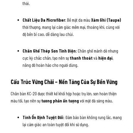
thái.
Chất Liệu Da Microfiber:
Bề mặt da màu
Xám Ghi (Taupe)
thời thượng, mang lại cảm giác mềm mại, thoáng khí, cùng với
độ bền bỉ cao, dễ dàng lau chùi.
Chân Ghế Thép Sơn Tĩnh Điện:
Chân ghế mảnh dẻ nhưng
cực kỳ chắc chắn, tạo nên sự
thanh thoát
và
hiện đại
,
nâng đỡ hoàn hảo cho người dùng.
Cấu Trúc Vững Chãi – Nền Tảng Của Sự Bền Vững
Chân bàn KC-20 được thiết kế khối hộp hoặc trụ lớn, sơn hoàn thiện
màu tối, tạo nên sự
tương phản ấn tượng
với mặt đá sáng màu.
Tính Ổn Định Tuyệt Đối:
Đảm bảo bàn không rung lắc, mang
lại cảm giác an toàn tuyệt đối khi sử dụng.