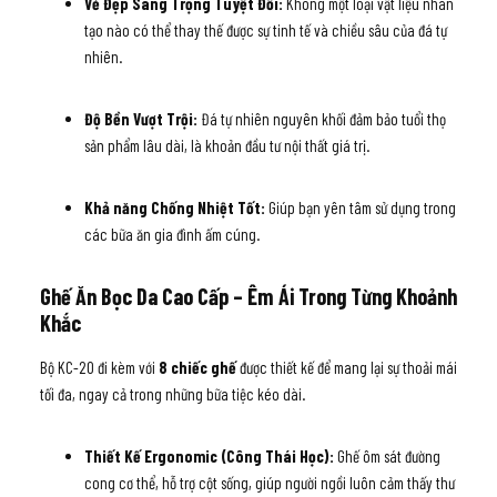
Vẻ Đẹp Sang Trọng Tuyệt Đối:
Không một loại vật liệu nhân
tạo nào có thể thay thế được sự tinh tế và chiều sâu của đá tự
nhiên.
Độ Bền Vượt Trội:
Đá tự nhiên nguyên khối đảm bảo tuổi thọ
sản phẩm lâu dài, là khoản đầu tư nội thất giá trị.
Khả năng Chống Nhiệt Tốt:
Giúp bạn yên tâm sử dụng trong
các bữa ăn gia đình ấm cúng.
Ghế Ăn Bọc Da Cao Cấp – Êm Ái Trong Từng Khoảnh
Khắc
Bộ KC-20 đi kèm với
8 chiếc ghế
được thiết kế để mang lại sự thoải mái
tối đa, ngay cả trong những bữa tiệc kéo dài.
Thiết Kế Ergonomic (Công Thái Học):
Ghế ôm sát đường
cong cơ thể, hỗ trợ cột sống, giúp người ngồi luôn cảm thấy thư