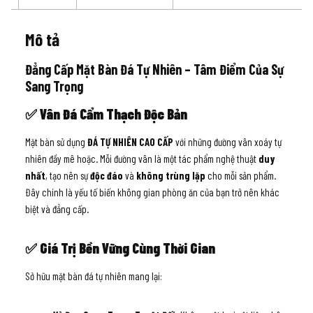
Mô tả
Đẳng Cấp Mặt Bàn Đá Tự Nhiên – Tâm Điểm Của Sự
Sang Trọng
✅
Vân Đá Cẩm Thạch Độc Bản
Mặt bàn sử dụng
ĐÁ TỰ NHIÊN CAO CẤP
với những đường vân xoáy tự
nhiên đầy mê hoặc. Mỗi đường vân là một tác phẩm nghệ thuật
duy
nhất
, tạo nên sự
độc đáo
và
không trùng lặp
cho mỗi sản phẩm.
Đây chính là yếu tố biến không gian phòng ăn của bạn trở nên khác
biệt và đẳng cấp.
✅
Giá Trị Bền Vững Cùng Thời Gian
Sở hữu mặt bàn đá tự nhiên mang lại: