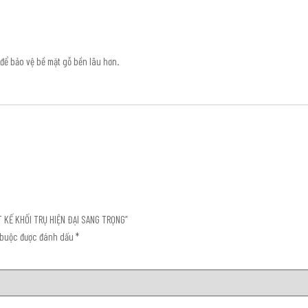
 để bảo vệ bề mặt gỗ bền lâu hơn.
T KẾ KHỐI TRỤ HIỆN ĐẠI SANG TRỌNG”
 buộc được đánh dấu
*