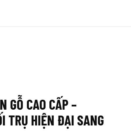
N GỖ CAO CẤP –
ỐI TRỤ HIỆN ĐẠI SANG