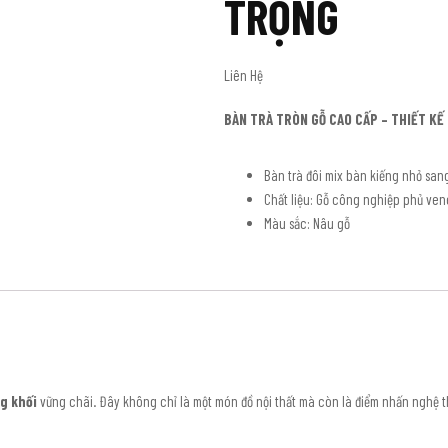
TRỌNG
Liên Hệ
BÀN TRÀ TRÒN GỖ CAO CẤP – THIẾT KẾ
Bàn trà đôi mix bàn kiếng nhỏ san
Chất liệu: Gỗ công nghiệp phủ ve
Màu sắc: Nâu gỗ
ng khối
vững chãi. Đây không chỉ là một món đồ nội thất mà còn là điểm nhấn nghệ 