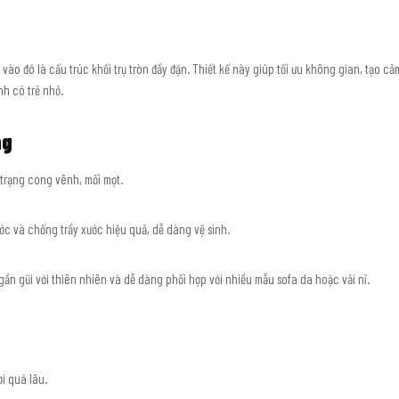
 vào đó là cấu trúc khối trụ tròn đầy đặn. Thiết kế này giúp tối ưu không gian, tạo 
nh có trẻ nhỏ.
ng
 trạng cong vênh, mối mọt.
c và chống trầy xước hiệu quả, dễ dàng vệ sinh.
n gũi với thiên nhiên và dễ dàng phối hợp với nhiều mẫu sofa da hoặc vải nỉ.
ời quá lâu.