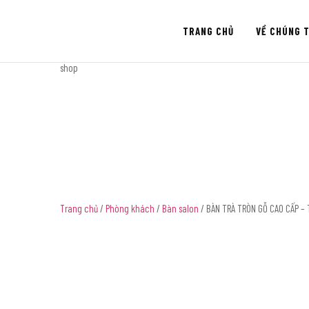
TRANG CHỦ
VỀ CHÚNG T
shop
Trang chủ
/
Phòng khách
/
Bàn salon
/ BÀN TRÀ TRÒN GỖ CAO CẤP – 