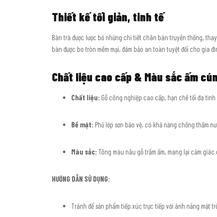
Thiết kế tối giản, tinh tế
Bàn trà được lược bỏ những chi tiết chân bàn truyền thống, thay
bàn được bo tròn mềm mại, đảm bảo an toàn tuyệt đối cho gia đì
Chất liệu cao cấp & Màu sắc ấm cú
Chất liệu:
Gỗ công nghiệp cao cấp, hạn chế tối đa tình
Bề mặt:
Phủ lớp sơn bảo vệ, có khả năng chống thấm nướ
Màu sắc:
Tông màu nâu gỗ trầm ấm, mang lại cảm giác gầ
HƯỚNG DẪN SỬ DỤNG:
Tránh để sản phẩm tiếp xúc trực tiếp với ánh nắng mặt tr