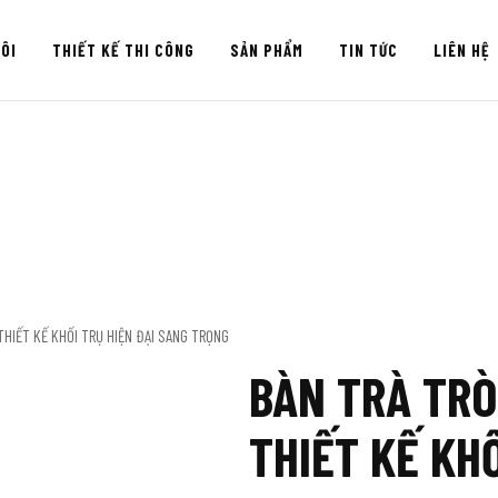
ÔI
THIẾT KẾ THI CÔNG
SẢN PHẨM
TIN TỨC
LIÊN HỆ
THIẾT KẾ KHỐI TRỤ HIỆN ĐẠI SANG TRỌNG
BÀN TRÀ TRÒ
THIẾT KẾ KH