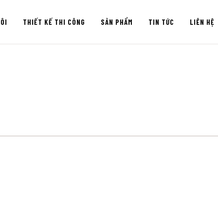
ÔI
THIẾT KẾ THI CÔNG
SẢN PHẨM
TIN TỨC
LIÊN HỆ